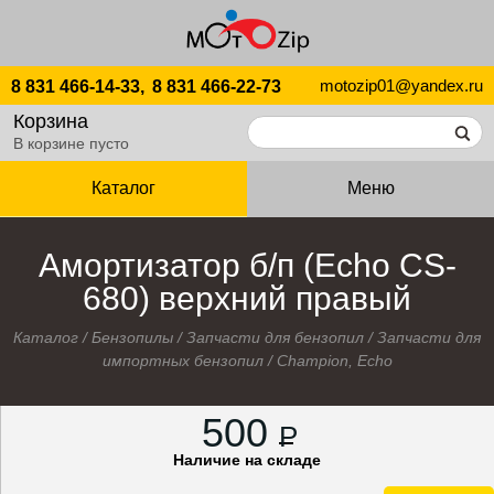
motozip01@yandex.ru
8 831 466-14-33,
8 831 466-22-73
Корзина
В корзине пусто
Каталог
Меню
Амортизатор б/п (Echo CS-
680) верхний правый
Каталог
/
Бензопилы
/
Запчасти для бензопил
/
Запчасти для
импортных бензопил
/
Champion, Echo
500
P
Наличие на складе