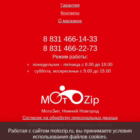
Гарантия
Контакты
О магазине
8 831 466-14-33
8 831 466-22-73
Режим работы:
понедельник - пятница с 8.00 до 18.00
суббота, воскресенье с 9.00 до 15.00
МотоЗип
, Нижний Новгород
Согласие на обработку персональных данных
Политика защиты персональных данных
Работая с сайтом motozip.ru, вы принимаете условия
использования файлов cookies.
Создание интернет магазина