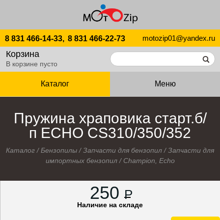
motozip01@yandex.ru
8 831 466-14-33,
8 831 466-22-73
Корзина
В корзине пусто
Каталог
Меню
Пружина храповика старт.б/
п ECHO CS310/350/352
Каталог
/
Бензопилы
/
Запчасти для бензопил
/
Запчасти для
импортных бензопил
/
Champion, Echo
250
P
Наличие на складе