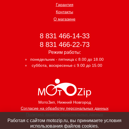
Гарантия
Контакты
О магазине
8 831 466-14-33
8 831 466-22-73
Режим работы:
понедельник - пятница с 8.00 до 18.00
суббота, воскресенье с 9.00 до 15.00
МотоЗип
, Нижний Новгород
Согласие на обработку персональных данных
Политика защиты персональных данных
Работая с сайтом motozip.ru, вы принимаете условия
использования файлов cookies.
Создание интернет магазина