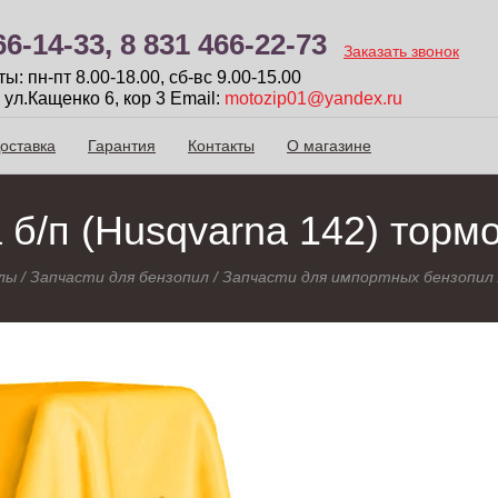
66-14-33,
8 831 466-22-73
Заказать звонок
: пн-пт 8.00-18.00, сб-вc 9.00-15.00
 ул.Кащенко 6, кор 3
Email:
motozip01@yandex.ru
оставка
Гарантия
Контакты
О магазине
б/п (Husqvarna 142) торм
лы
/
Запчасти для бензопил
/
Запчасти для импортных бензопил