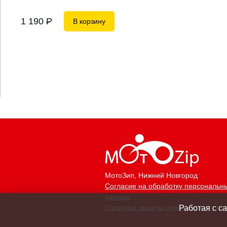
1 190
P
В корзину
МотоЗип
, Нижний Новгород
Согласие на обработку персональн
данных
Политика защиты персональных да
Работая с с