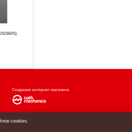
50S/360S)
Создание интернет магазина
о
лов cookies.
15.00