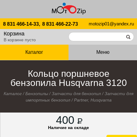
motozip01@yandex.ru
8 831 466-14-33,
8 831 466-22-73
Корзина
В корзине пусто
Каталог
Меню
Кольцо поршневое
бензопила Husqvarna 3120
Каталог
/
Бензопилы
/
Запчасти для бензопил
/
Запчасти для
импортных бензопил
/
Partner, Husqvarna
400
P
Наличие на складе