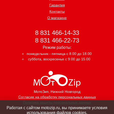
Гарантия
Контакты
О магазине
8 831 466-14-33
8 831 466-22-73
Режим работы:
понедельник - пятница с 8.00 до 18.00
суббота, воскресенье с 9.00 до 15.00
МотоЗип
, Нижний Новгород
Согласие на обработку персональных данных
Политика защиты персональных данных
Работая с сайтом motozip.ru, вы принимаете условия
использования файлов cookies.
Создание интернет магазина