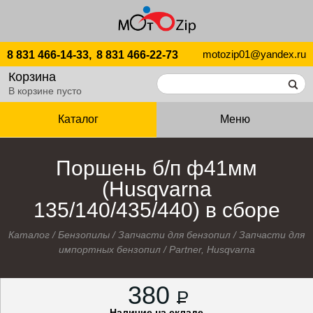
motozip01@yandex.ru
8 831 466-14-33,
8 831 466-22-73
Корзина
В корзине пусто
Каталог
Меню
Поршень б/п ф41мм
(Husqvarna
135/140/435/440) в сборе
Каталог
/
Бензопилы
/
Запчасти для бензопил
/
Запчасти для
импортных бензопил
/
Partner, Husqvarna
380
P
Наличие на складе