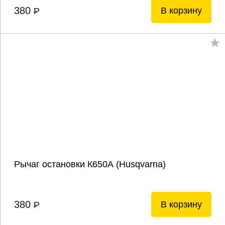
380
В корзину
P
Рычаг остановки К650А (Husqvarna)
380
В корзину
P