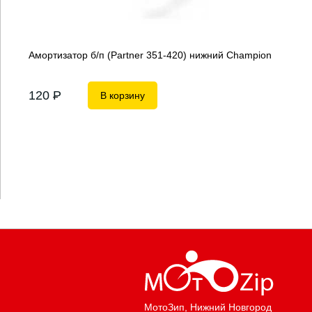
Амортизатор б/п (Partner 351-420) нижний Champion
120
P
В корзину
МотоЗип
, Нижний Новгород