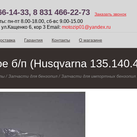
66-14-33,
8 831 466-22-73
Заказать звонок
: пн-пт 8.00-18.00, сб-вc 9.00-15.00
 ул.Кащенко 6, кор 3
Email:
motozip01@yandex.ru
оставка
Гарантия
Контакты
О магазине
 б/п (Husqvarna 135.140.
лы
/
Запчасти для бензопил
/
Запчасти для импортных бензопил