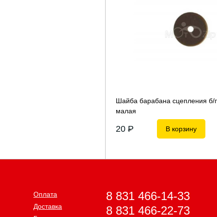
Шайба барабана сцепления б/п
малая
20
P
В корзину
8 831 466-14-33
Оплата
Доставка
8 831 466-22-73