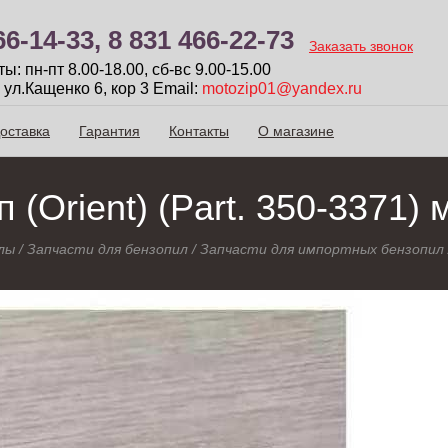
66-14-33,
8 831 466-22-73
Заказать звонок
: пн-пт 8.00-18.00, сб-вc 9.00-15.00
 ул.Кащенко 6, кор 3
Email:
motozip01@yandex.ru
оставка
Гарантия
Контакты
О магазине
п (Orient) (Part. 350-3371)
лы
/
Запчасти для бензопил
/
Запчасти для импортных бензопил