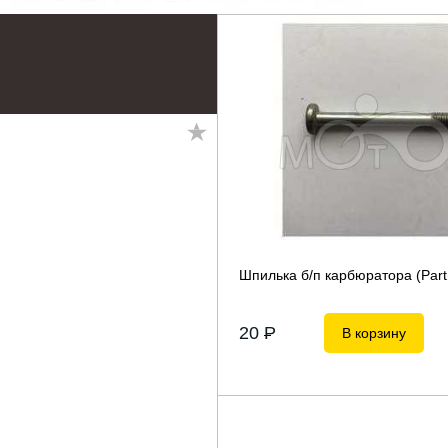
Шпилька б/п карбюратора (Part
20
P
В корзину