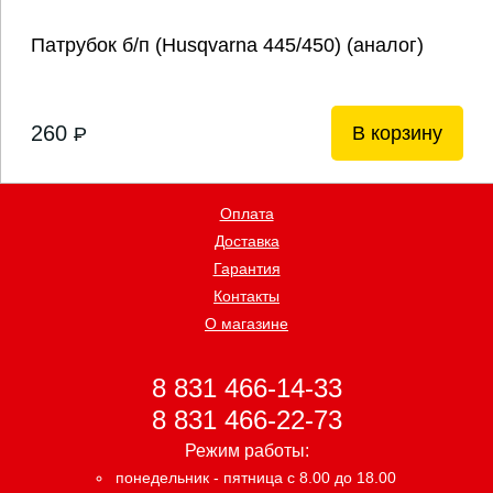
Патрубок б/п (Husqvarna 445/450) (аналог)
260
В корзину
P
Оплата
Доставка
Гарантия
Контакты
О магазине
8 831 466-14-33
8 831 466-22-73
Режим работы:
понедельник - пятница с 8.00 до 18.00