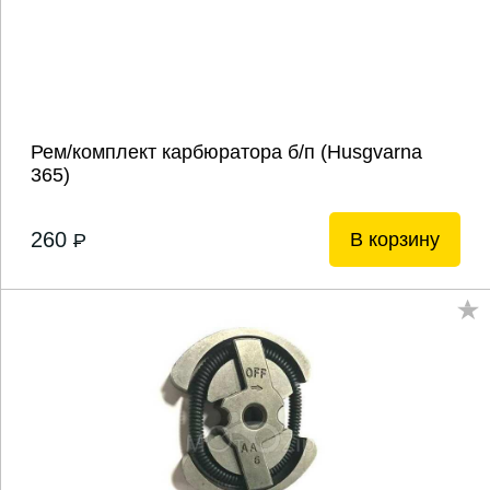
Рем/комплект карбюратора б/п (Husgvarna
365)
260
В корзину
P