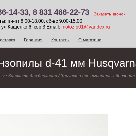
66-14-33,
8 831 466-22-73
Заказать звонок
: пн-пт 8.00-18.00, сб-вc 9.00-15.00
 ул.Кащенко 6, кор 3
Email:
motozip01@yandex.ru
оставка
Гарантия
Контакты
О магазине
зопилы d-41 мм Husqvarn
лы
/
Запчасти для бензопил
/
Запчасти для импортных бензопил