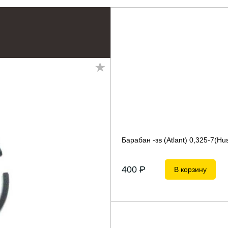
Барабан -зв (Atlant) 0,325-7(Нu
400
P
В корзину