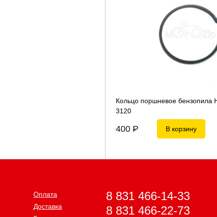
Кольцо поршневое бензопила 
3120
400
P
В корзину
8 831 466-14-33
Оплата
Доставка
8 831 466-22-73