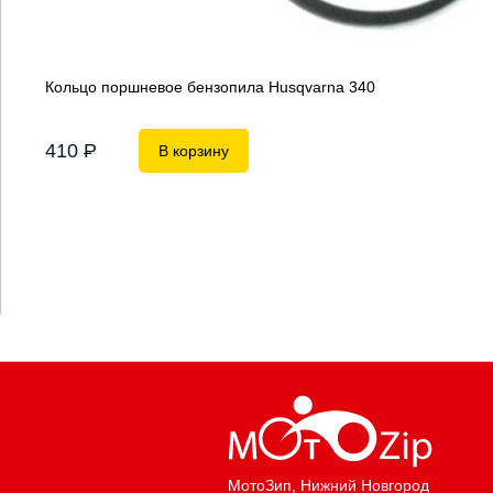
Кольцо поршневое бензопила Husqvarna 340
410
P
В корзину
МотоЗип
, Нижний Новгород