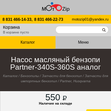
motozip01@yandex.ru
8 831 466-14-33,
8 831 466-22-73
Корзина
В корзине пусто
Каталог
Меню
Насос масляный бензопи
Partner-340S-360S аналог
Каталог
/
Бензопилы
/
Запчасти для бензопил
/
Запчасти для
импортных бензопил
/
Partner, Husqvarna
550
P
Наличие на складе