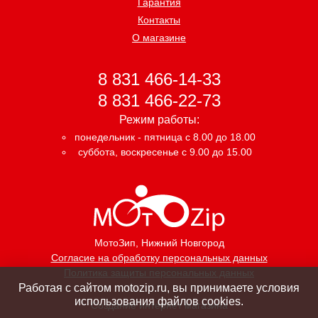
Гарантия
Контакты
О магазине
8 831 466-14-33
8 831 466-22-73
Режим работы:
понедельник - пятница с 8.00 до 18.00
суббота, воскресенье с 9.00 до 15.00
МотоЗип
, Нижний Новгород
Согласие на обработку персональных данных
Политика защиты персональных данных
Работая с сайтом motozip.ru, вы принимаете условия
использования файлов cookies.
Создание интернет магазина