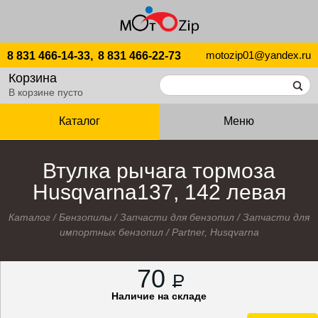
motozip01@yandex.ru
8 831 466-14-33,
8 831 466-22-73
Корзина
В корзине пусто
Каталог
Меню
Втулка рычага тормоза
Husqvarna137, 142 левая
Каталог
/
Бензопилы
/
Запчасти для бензопил
/
Запчасти для
импортных бензопил
/
Partner, Husqvarna
70
P
Наличие на складе