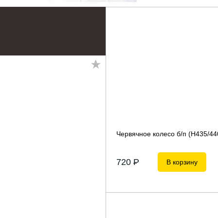
Червячное колесо б/п (H435/44
720
P
В корзину