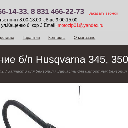
66-14-33,
8 831 466-22-73
Заказать звонок
: пн-пт 8.00-18.00, сб-вc 9.00-15.00
 ул.Кащенко 6, кор 3
Email:
motozip01@yandex.ru
оставка
Гарантия
Контакты
О магазине
ние б/п Husqvarna 345, 350
лы
/
Запчасти для бензопил
/
Запчасти для импортных бензопил