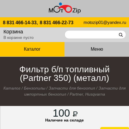
motozip01@yandex.ru
8 831 466-14-33,
8 831 466-22-73
Корзина
В корзине пусто
Каталог
Меню
Фильтр б/п топливный
(Partner 350) (металл)
Каталог
/
Бензопилы
/
Запчасти для бензопил
/
Запчасти для
импортных бензопил
/
Partner, Husqvarna
100
P
Наличие на складе