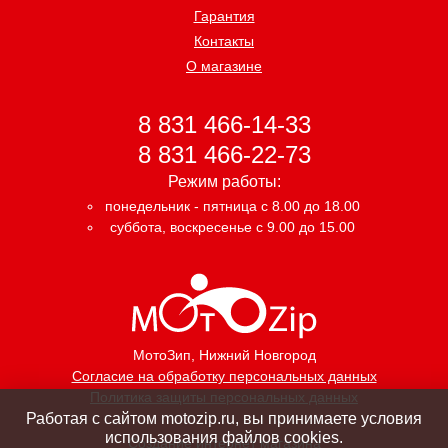
Гарантия
Контакты
О магазине
8 831 466-14-33
8 831 466-22-73
Режим работы:
понедельник - пятница с 8.00 до 18.00
суббота, воскресенье с 9.00 до 15.00
МотоЗип
, Нижний Новгород
Согласие на обработку персональных данных
Политика защиты персональных данных
Работая с сайтом motozip.ru, вы принимаете условия
использования файлов cookies.
Создание интернет магазина