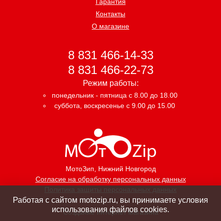
Гарантия
Контакты
О магазине
8 831 466-14-33
8 831 466-22-73
Режим работы:
понедельник - пятница с 8.00 до 18.00
суббота, воскресенье с 9.00 до 15.00
МотоЗип
, Нижний Новгород
Согласие на обработку персональных данных
Политика защиты персональных данных
Работая с сайтом motozip.ru, вы принимаете условия
использования файлов cookies.
Создание интернет магазина