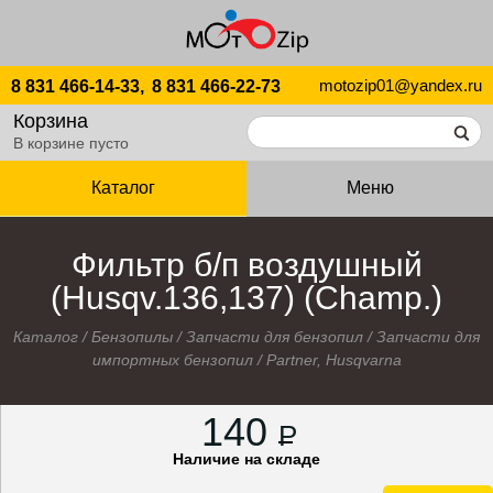
motozip01@yandex.ru
8 831 466-14-33,
8 831 466-22-73
Корзина
В корзине пусто
Каталог
Меню
Фильтр б/п воздушный
(Husqv.136,137) (Champ.)
Каталог
/
Бензопилы
/
Запчасти для бензопил
/
Запчасти для
импортных бензопил
/
Partner, Husqvarna
140
P
Наличие на складе