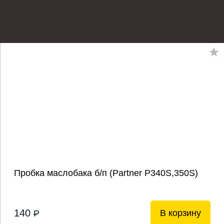
Пробка маслобака б/п (Partner P340S,350S)
140
В корзину
P