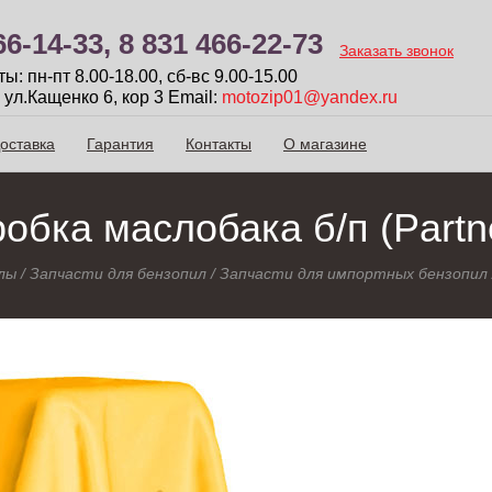
66-14-33,
8 831 466-22-73
Заказать звонок
: пн-пт 8.00-18.00, сб-вc 9.00-15.00
 ул.Кащенко 6, кор 3
Email:
motozip01@yandex.ru
оставка
Гарантия
Контакты
О магазине
обка маслобака б/п (Partn
лы
/
Запчасти для бензопил
/
Запчасти для импортных бензопил