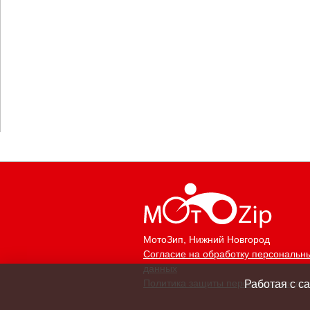
МотоЗип
, Нижний Новгород
Согласие на обработку персональн
данных
Политика защиты персональных да
Работая с с