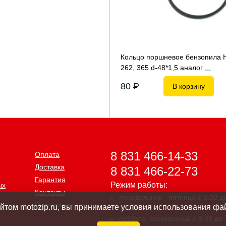
Кольцо поршневое бензопила 
262, 365 d-48*1,5 аналог
...
80
P
В корзину
8 831 466-14-33
Оплата
Доставка
8 831 466-22-73
Гарантия
Режим работы:
ых
Контакты
понедельник - пятница с 8.00 д
О магазине
нных
айтом motozip.ru, вы принимаете условия использования фай
18.00
суббота, воскресенье с 9.00 до 