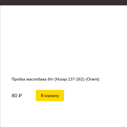
Пробка маслобака б/п (Husqv.137-262) (Orient)
80
P
В корзину