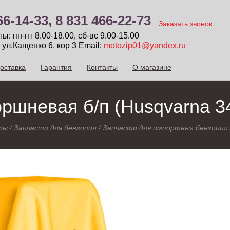
66-14-33,
8 831 466-22-73
Заказать звонок
: пн-пт 8.00-18.00, сб-вc 9.00-15.00
 ул.Кащенко 6, кор 3
Email:
motozip01@yandex.ru
оставка
Гарантия
Контакты
О магазине
ршневая б/п (Husqvarna 3
лы
/
Запчасти для бензопил
/
Запчасти для импортных бензопил