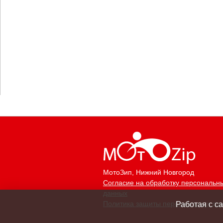
МотоЗип
, Нижний Новгород
Согласие на обработку персональн
данных
Политика защиты персональных да
Работая с с