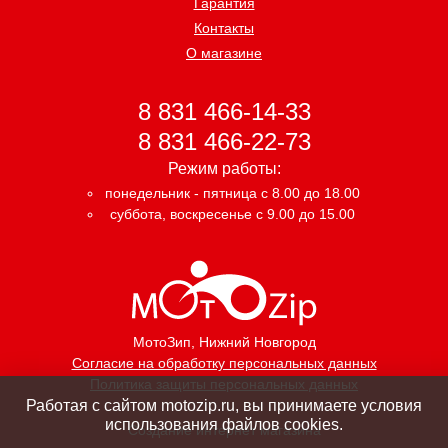
Гарантия
Контакты
О магазине
8 831 466-14-33
8 831 466-22-73
Режим работы:
понедельник - пятница с 8.00 до 18.00
суббота, воскресенье с 9.00 до 15.00
МотоЗип
, Нижний Новгород
Согласие на обработку персональных данных
Политика защиты персональных данных
Работая с сайтом motozip.ru, вы принимаете условия
использования файлов cookies.
Создание интернет магазина