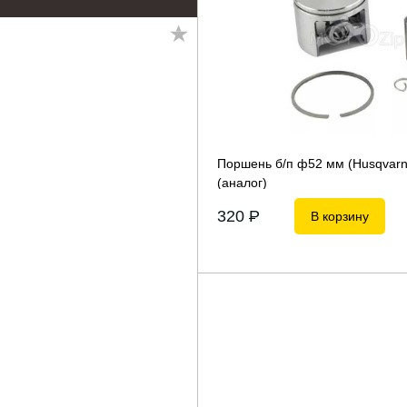
Поршень б/п ф52 мм (Husqvarn
(аналог)
320
P
В корзину