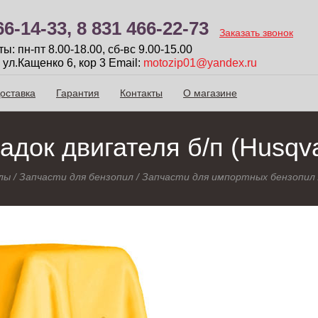
66-14-33,
8 831 466-22-73
Заказать звонок
: пн-пт 8.00-18.00, сб-вc 9.00-15.00
 ул.Кащенко 6, кор 3
Email:
motozip01@yandex.ru
оставка
Гарантия
Контакты
О магазине
адок двигателя б/п (Husqva
лы
/
Запчасти для бензопил
/
Запчасти для импортных бензопил