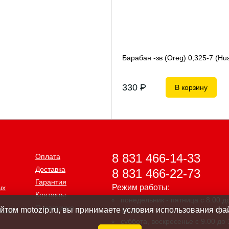
Барабан -зв (Oreg) 0,325-7 (Hu
330
P
В корзину
8 831 466-14-33
Оплата
Доставка
8 831 466-22-73
Гарантия
Режим работы:
ых
Контакты
понедельник - пятница с 8.00 д
О магазине
нных
айтом motozip.ru, вы принимаете условия использования фай
18.00
суббота, воскресенье с 9.00 до 