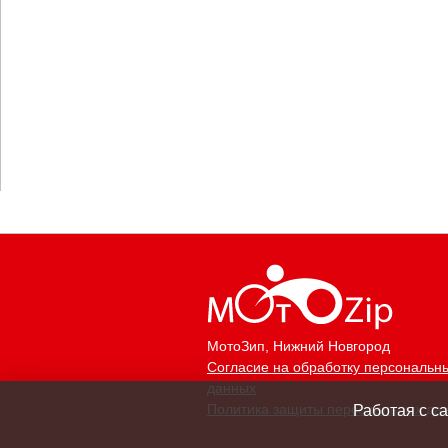
МотоЗип
, Нижний Новгород
Согласие на обработку персональн
данных
Политика защиты персональных да
Работая с с