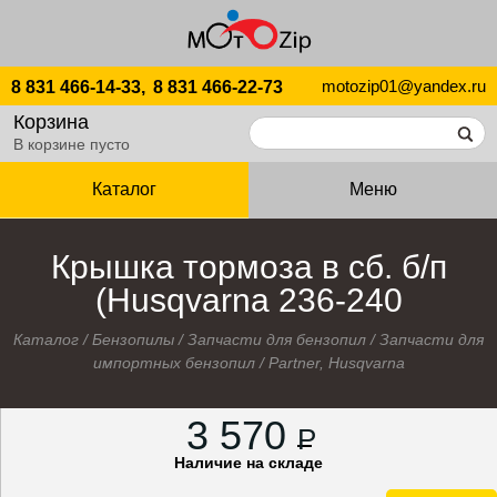
motozip01@yandex.ru
8 831 466-14-33,
8 831 466-22-73
Корзина
В корзине пусто
Каталог
Меню
Крышка тормоза в сб. б/п
(Husqvarna 236-240
Каталог
/
Бензопилы
/
Запчасти для бензопил
/
Запчасти для
импортных бензопил
/
Partner, Husqvarna
3 570
P
Наличие на складе