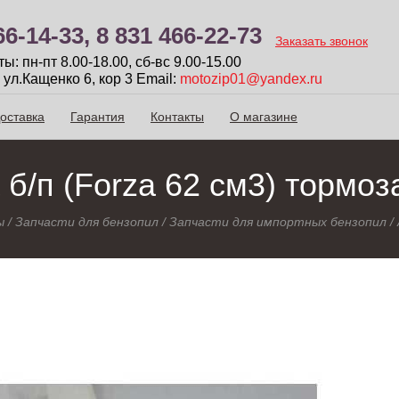
66-14-33,
8 831 466-22-73
Заказать звонок
: пн-пт 8.00-18.00, сб-вc 9.00-15.00
 ул.Кащенко 6, кор 3
Email:
motozip01@yandex.ru
оставка
Гарантия
Контакты
О магазине
 б/п (Forza 62 см3) тормоз
ы
/
Запчасти для бензопил
/
Запчасти для импортных бензопил
/