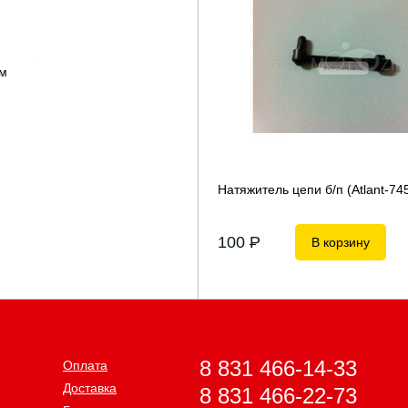
мм
Натяжитель цепи б/п (Atlant-74
100
P
В корзину
8 831 466-14-33
Оплата
Доставка
8 831 466-22-73