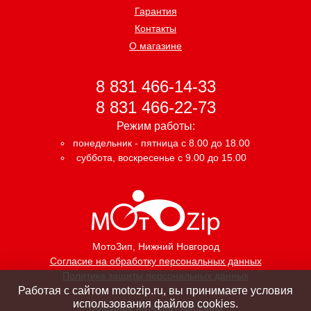
Гарантия
Контакты
О магазине
8 831 466-14-33
8 831 466-22-73
Режим работы:
понедельник - пятница с 8.00 до 18.00
суббота, воскресенье с 9.00 до 15.00
МотоЗип
, Нижний Новгород
Согласие на обработку персональных данных
Политика защиты персональных данных
Работая с сайтом motozip.ru, вы принимаете условия
использования файлов cookies.
Создание интернет магазина