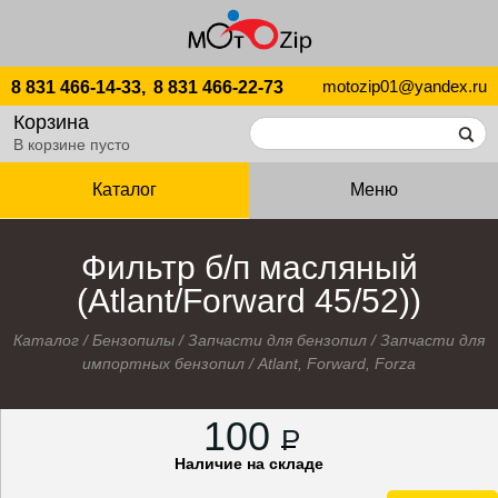
motozip01@yandex.ru
8 831 466-14-33,
8 831 466-22-73
Корзина
В корзине пусто
Каталог
Меню
Фильтр б/п масляный
(Atlant/Forward 45/52))
Каталог
/
Бензопилы
/
Запчасти для бензопил
/
Запчасти для
импортных бензопил
/
Atlant, Forward, Forza
100
P
Наличие на складе