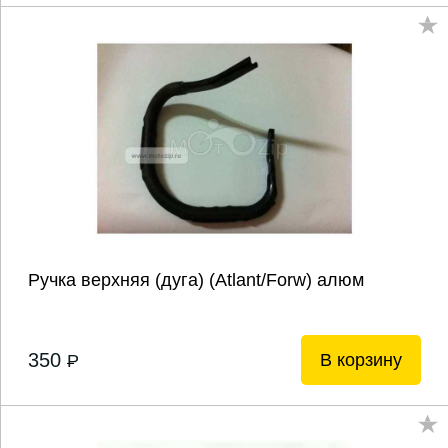
Ручка верхняя (дуга) (Atlant/Forw) алюм
350
В корзину
P