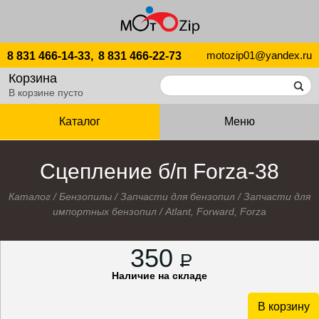
motozip01@yandex.ru
8 831 466-14-33,
8 831 466-22-73
Корзина
В корзине пусто
Каталог
Меню
Сцепление б/п Forza-38
Каталог
/
Бензопилы
/
Запчасти для бензопил
/
Запчасти для
импортных бензопил
/
Atlant, Forward, Forza
350
P
Наличие на складе
В корзину