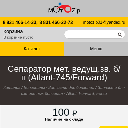
motozip01@yandex.ru
8 831 466-14-33,
8 831 466-22-73
Корзина
В корзине пусто
Каталог
Меню
Сепаратор мет. ведущ.зв. б/
п (Atlant-745/Forward)
Каталог
/
Бензопилы
/
Запчасти для бензопил
/
Запчасти для
импортных бензопил
/
Atlant, Forward, Forza
100
P
Наличие на складе