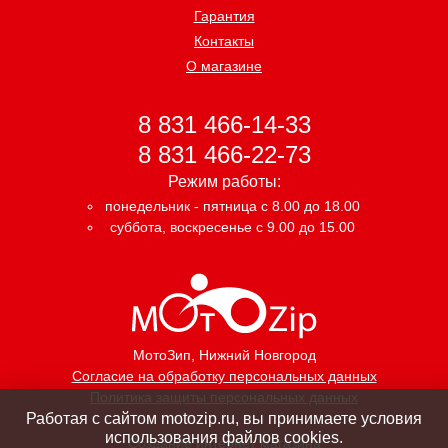
Гарантия
Контакты
О магазине
8 831 466-14-33
8 831 466-22-73
Режим работы:
понедельник - пятница с 8.00 до 18.00
суббота, воскресенье с 9.00 до 15.00
МотоЗип
, Нижний Новгород
Согласие на обработку персональных данных
Политика защиты персональных данных
Работая с сайтом motozip.ru, вы принимаете условия
использования файлов cookies.
Создание интернет магазина