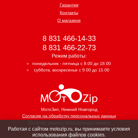
Гарантия
Контакты
О магазине
8 831 466-14-33
8 831 466-22-73
Режим работы:
понедельник - пятница с 8.00 до 18.00
суббота, воскресенье с 9.00 до 15.00
МотоЗип
, Нижний Новгород
Согласие на обработку персональных данных
Политика защиты персональных данных
Работая с сайтом motozip.ru, вы принимаете условия
использования файлов cookies.
Создание интернет магазина