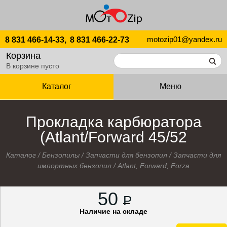
motozip01@yandex.ru
8 831 466-14-33,
8 831 466-22-73
Корзина
В корзине пусто
Каталог
Меню
Прокладка карбюратора
(Atlant/Forward 45/52
Каталог
/
Бензопилы
/
Запчасти для бензопил
/
Запчасти для
импортных бензопил
/
Atlant, Forward, Forza
50
P
Наличие на складе