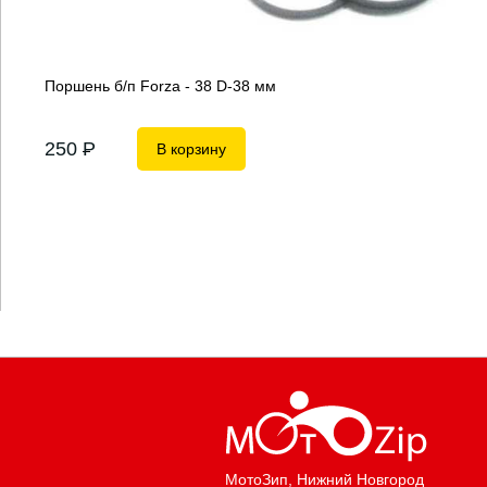
Поршень б/п Forza - 38 D-38 мм
250
P
В корзину
МотоЗип
, Нижний Новгород