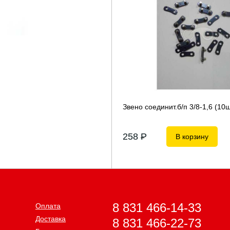
Звено соединит.б/п 3/8-1,6 (10ш
258
P
В корзину
8 831 466-14-33
Оплата
Доставка
8 831 466-22-73