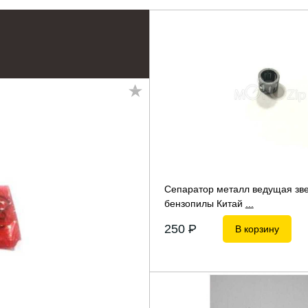
Сепаратор металл ведущая зве
бензопилы Китай
...
250
P
В корзину