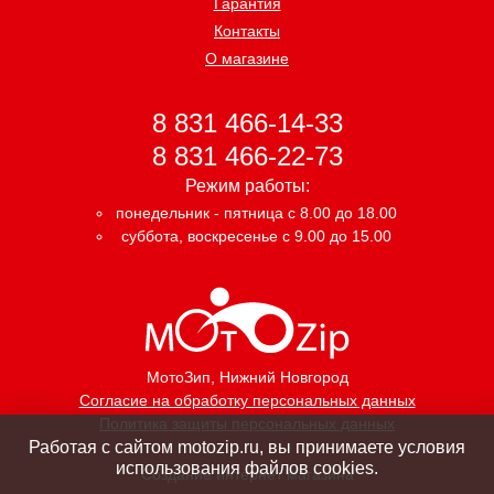
Гарантия
Контакты
О магазине
8 831 466-14-33
8 831 466-22-73
Режим работы:
понедельник - пятница с 8.00 до 18.00
суббота, воскресенье с 9.00 до 15.00
МотоЗип
, Нижний Новгород
Согласие на обработку персональных данных
Политика защиты персональных данных
Работая с сайтом motozip.ru, вы принимаете условия
использования файлов cookies.
Создание интернет магазина