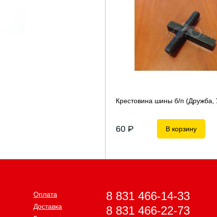
Крестовина шины б/п (Дружба, 
60
P
В корзину
8 831 466-14-33
Оплата
Доставка
8 831 466-22-73