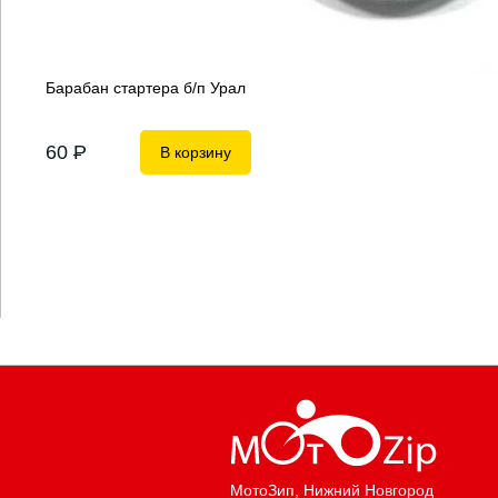
Барабан стартера б/п Урал
60
P
В корзину
МотоЗип
, Нижний Новгород