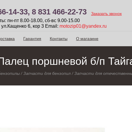
66-14-33,
8 831 466-22-73
Заказать звонок
: пн-пт 8.00-18.00, сб-вc 9.00-15.00
 ул.Кащенко 6, кор 3
Email:
motozip01@yandex.ru
оставка
Гарантия
Контакты
О магазине
Палец поршневой б/п Тайг
Бензопилы
/
Запчасти для бензопил
/
Запчасти для отечественны