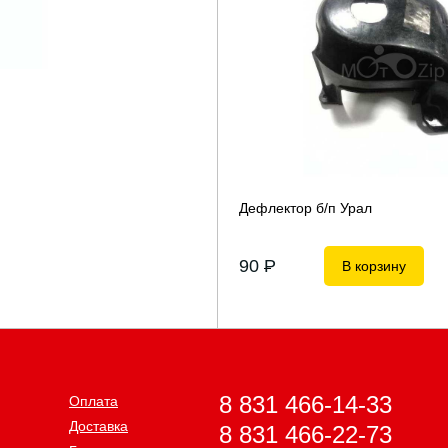
Дефлектор б/п Урал
90
P
В корзину
8 831 466-14-33
Оплата
Доставка
8 831 466-22-73