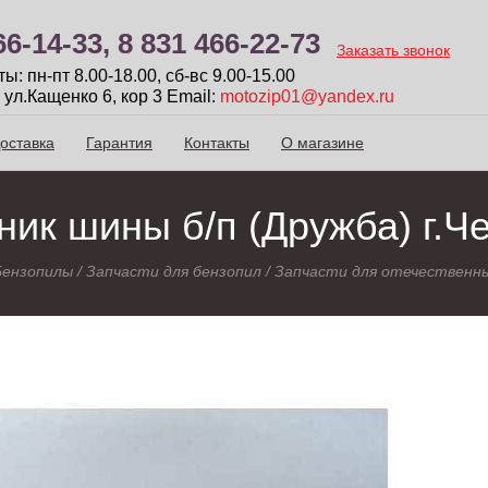
66-14-33,
8 831 466-22-73
Заказать звонок
: пн-пт 8.00-18.00, сб-вc 9.00-15.00
 ул.Кащенко 6, кор 3
Email:
motozip01@yandex.ru
оставка
Гарантия
Контакты
О магазине
ник шины б/п (Дружба) г.Ч
Бензопилы
/
Запчасти для бензопил
/
Запчасти для отечественны