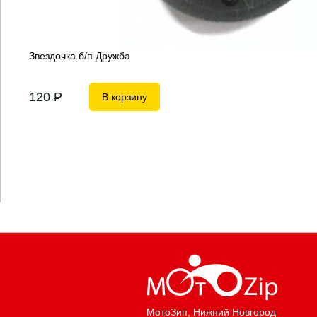
Звездочка б/п Дружба
120
P
В корзину
МотоЗип
, Нижний Новгород