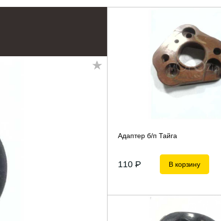
Адаптер б/п Тайга
110
P
В корзину