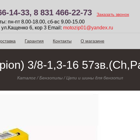
66-14-33,
8 831 466-22-73
Заказать звонок
: пн-пт 8.00-18.00, сб-вc 9.00-15.00
 ул.Кащенко 6, кор 3
Email:
motozip01@yandex.ru
оставка
Гарантия
Контакты
О магазине
ion) 3/8-1,3-16 57зв.(Ch,P
Каталог
/
Бензопилы
/
Цепи и шины для бензопил