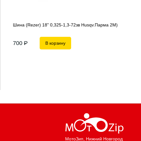
Шина (Rezer) 18" 0,325-1,3-72зв Husqv.Парма 2М)
700
P
В корзину
МотоЗип
, Нижний Новгород