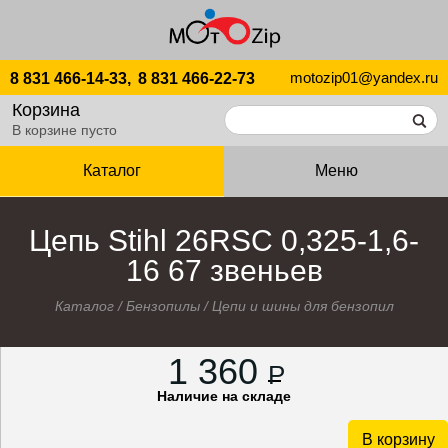
motozip01@yandex.ru
8 831 466-14-33,
8 831 466-22-73
Корзина
В корзине пусто
Каталог
Меню
Цепь Stihl 26RSС 0,325-1,6-
16 67 звеньев
Каталог
/
Бензопилы
/
Цепи и шины для бензопил
1 360
P
Наличие на складе
В корзину