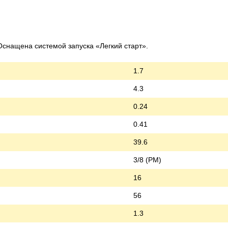
снащена системой запуска «Легкий старт».
1.7
4.3
0.24
0.41
39.6
3/8 (PM)
16
56
1.3