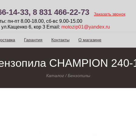
66-14-33,
8 831 466-22-73
Заказать звонок
: пн-пт 8.00-18.00, сб-вc 9.00-15.00
 ул.Кащенко 6, кор 3
Email:
motozip01@yandex.ru
оставка
Гарантия
Контакты
О магазине
ензопила CHAMPION 240-
Каталог
/
Бензопилы