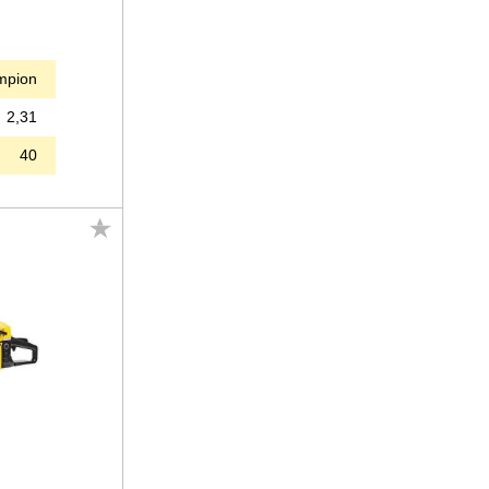
mpion
2,31
40