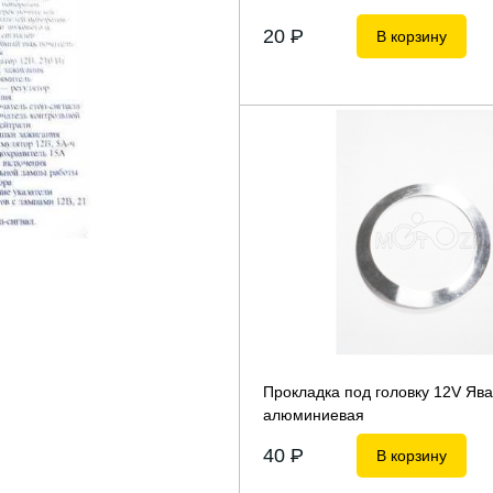
20
P
В корзину
Прокладка под головку 12V Ява
алюминиевая
40
P
В корзину