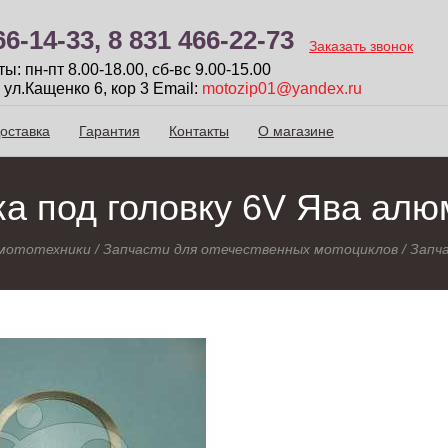
66-14-33,
8 831 466-22-73
Заказать звонок
: пн-пт 8.00-18.00, сб-вc 9.00-15.00
 ул.Кащенко 6, кор 3
Email:
motozip01@yandex.ru
оставка
Гарантия
Контакты
О магазине
а под головку 6V Ява ал
 мототехники
/
Запчасти для отечественных мотоциклов
/
Запч