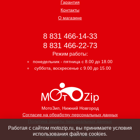
Гарантия
Контакты
О магазине
8 831 466-14-33
8 831 466-22-73
Режим работы:
понедельник - пятница с 8.00 до 18.00
суббота, воскресенье с 9.00 до 15.00
МотоЗип
, Нижний Новгород
Согласие на обработку персональных данных
Политика защиты персональных данных
Работая с сайтом motozip.ru, вы принимаете условия
использования файлов cookies.
Создание интернет магазина