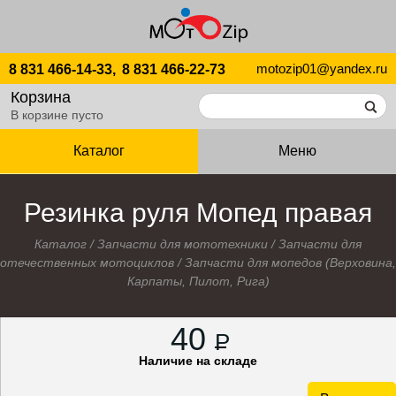
motozip01@yandex.ru
8 831 466-14-33,
8 831 466-22-73
Корзина
В корзине пусто
Каталог
Меню
Резинка руля Мопед правая
Каталог
/
Запчасти для мототехники
/
Запчасти для
отечественных мотоциклов
/
Запчасти для мопедов (Верховина,
Карпаты, Пилот, Рига)
40
P
Наличие на складе