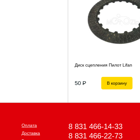
Диск сцепления Пилот Lifan
50
P
В корзину
8 831 466-14-33
Оплата
Доставка
8 831 466-22-73