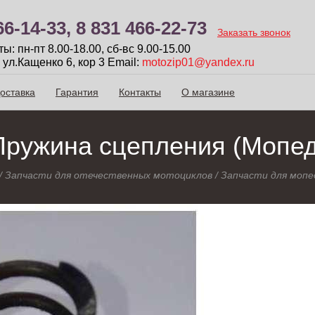
66-14-33,
8 831 466-22-73
Заказать звонок
: пн-пт 8.00-18.00, сб-вc 9.00-15.00
 ул.Кащенко 6, кор 3
Email:
motozip01@yandex.ru
оставка
Гарантия
Контакты
О магазине
Пружина сцепления (Мопед
/
Запчасти для отечественных мотоциклов
/
Запчасти для мопе