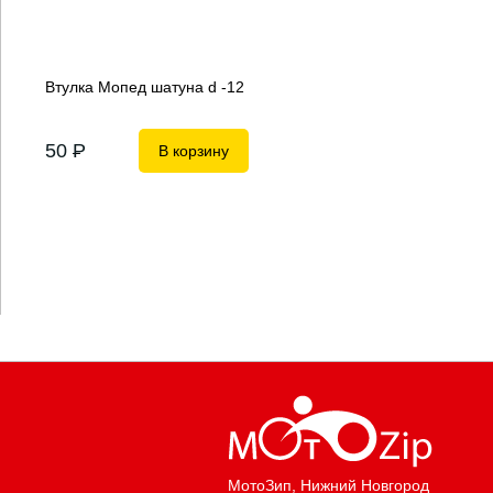
Втулка Мопед шатуна d -12
50
P
В корзину
МотоЗип
, Нижний Новгород