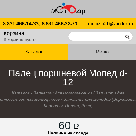
motozip01@yandex.ru
8 831 466-14-33,
8 831 466-22-73
Корзина
В корзине пусто
Каталог
Меню
Палец поршневой Мопед d-
12
Каталог
/
Запчасти для мототехники
/
Запчасти для
отечественных мотоциклов
/
Запчасти для мопедов (Верховина,
Карпаты, Пилот, Рига)
60
P
Наличие на складе