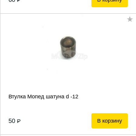
P
Втулка Мопед шатуна d -12
50
В корзину
P