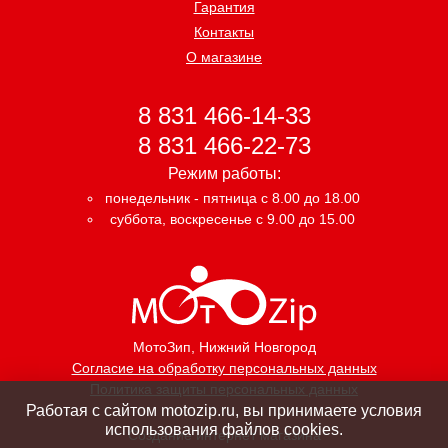
Гарантия
Контакты
О магазине
8 831 466-14-33
8 831 466-22-73
Режим работы:
понедельник - пятница с 8.00 до 18.00
суббота, воскресенье с 9.00 до 15.00
МотоЗип
, Нижний Новгород
Согласие на обработку персональных данных
Политика защиты персональных данных
Работая с сайтом motozip.ru, вы принимаете условия
использования файлов cookies.
Создание интернет магазина