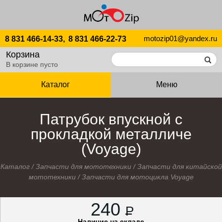
motozip01@yandex.ru
8 831 466-14-33,
8 831 466-22-73
Корзина
В корзине пусто
Каталог
Меню
Патрубок впускной с
прокладкой металличе
(Voyage)
Каталог
/
Запчасти для мототехники
/
Запчасти для китайской
мототехники
/
Запчасти для мотоцикла Voyage
240
P
Наличие на складе