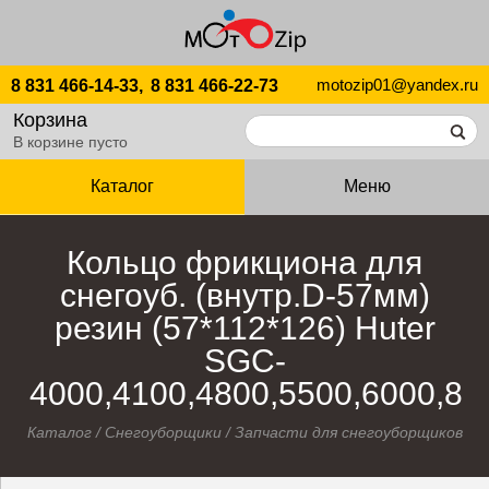
motozip01@yandex.ru
8 831 466-14-33,
8 831 466-22-73
Корзина
В корзине пусто
Каталог
Меню
Кольцо фрикциона для
снегоуб. (внутр.D-57мм)
резин (57*112*126) Huter
SGC-
4000,4100,4800,5500,6000,8
Каталог
/
Снегоуборщики
/
Запчасти для снегоуборщиков