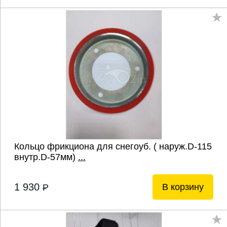
Кольцо фрикциона для снегоуб. ( наруж.D-115
внутр.D-57мм)
...
1 930
В корзину
P