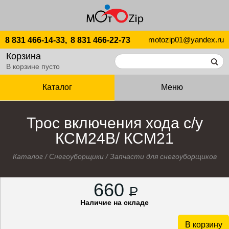
motozip01@yandex.ru
8 831 466-14-33,
8 831 466-22-73
Корзина
В корзине пусто
Каталог
Меню
Трос включения хода с/у
КСМ24В/ КСМ21
Каталог
/
Снегоуборщики
/
Запчасти для снегоуборщиков
660
P
Наличие на складе
В корзину