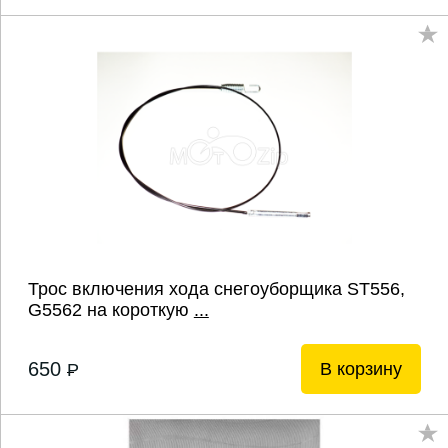
Трос включения хода снегоуборщика ST556,
G5562 на короткую
...
650
В корзину
P