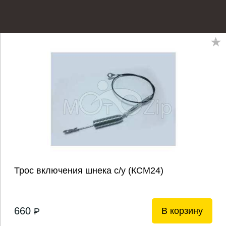
Трос включения шнека с/у (КСМ24)
660
В корзину
P