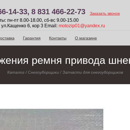
66-14-33,
8 831 466-22-73
Заказать звонок
: пн-пт 8.00-18.00, сб-вc 9.00-15.00
 ул.Кащенко 6, кор 3
Email:
motozip01@yandex.ru
оставка
Гарантия
Контакты
О магазине
жения ремня привода шне
Каталог
/
Снегоуборщики
/
Запчасти для снегоуборщиков