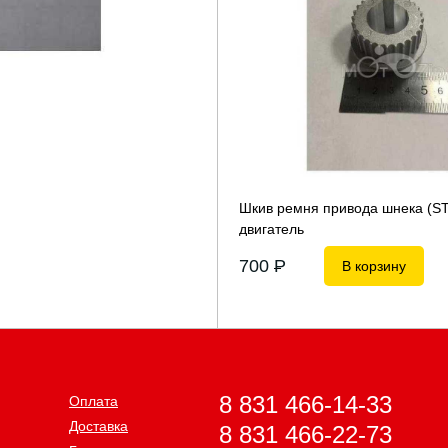
Шкив ремня привода шнека (S
двигатель
700
P
В корзину
8 831 466-14-33
Оплата
Доставка
8 831 466-22-73