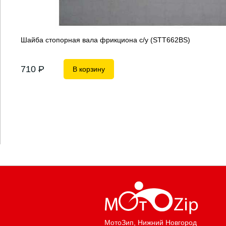
Шайба стопорная вала фрикциона с/у (STT662BS)
710
P
В корзину
МотоЗип
, Нижний Новгород