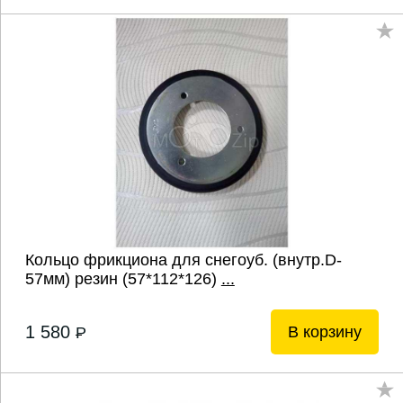
Кольцо фрикциона для снегоуб. (внутр.D-
57мм) резин (57*112*126)
...
1 580
В корзину
P