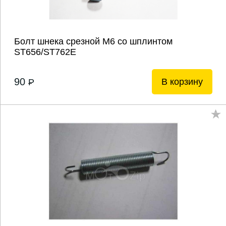
Болт шнека срезной М6 со шплинтом
ST656/ST762E
90
В корзину
P