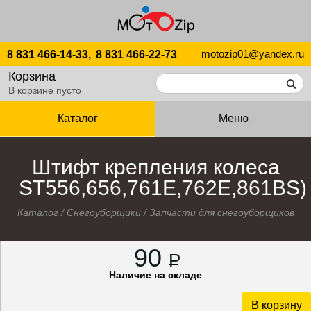
motozip01@yandex.ru
8 831 466-14-33,
8 831 466-22-73
Корзина
В корзине пусто
Каталог
Меню
Штифт крепления колеса
ST556,656,761E,762E,861BS)
Каталог
/
Снегоуборщики
/
Запчасти для снегоуборщиков
90
P
Наличие на складе
В корзину