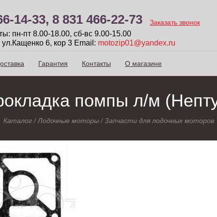
66-14-33,
8 831 466-22-73
Заказать звонок
: пн-пт 8.00-18.00, сб-вc 9.00-15.00
 ул.Кащенко 6, кор 3
Email:
motozip01@yandex.ru
оставка
Гарантия
Контакты
О магазине
рокладка помпы л/м (Непту
Каталог
/
Лодочные моторы
/
Запчасти для лодочных моторов