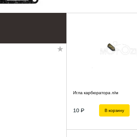
Игла карбюратора л/м
10
P
В корзину