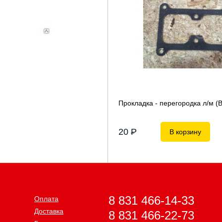
Прокладка - перегородка л/м (В
20
P
В корзину
8 831 466-14-33
Оплата
Доставка
8 831 466-22-73