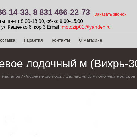
66-14-33,
8 831 466-22-73
Заказать звонок
: пн-пт 8.00-18.00, сб-вc 9.00-15.00
 ул.Кащенко 6, кор 3
Email:
motozip01@yandex.ru
оставка
Гарантия
Контакты
О магазине
евое лодочный м (Вихрь-3
Каталог
/
Лодочные моторы
/
Запчасти для лодочных моторов