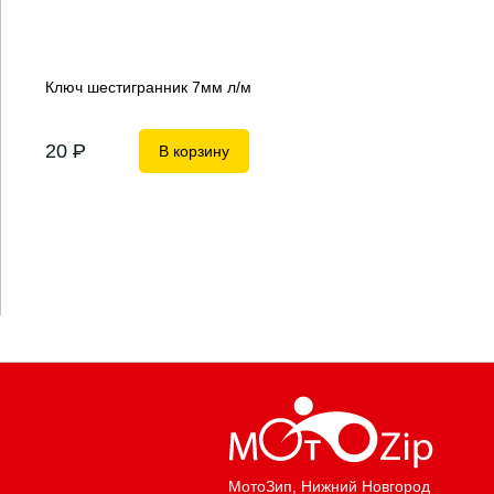
Ключ шестигранник 7мм л/м
20
P
В корзину
МотоЗип
, Нижний Новгород