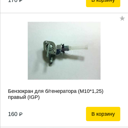
170
В корзину
P
Бензокран для б/генератора (М10*1,25)
правый (IGP)
160
В корзину
P