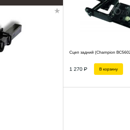
Сцеп задний (Champion ВС5602
1 270
P
В корзину