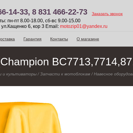
66-14-33,
8 831 466-22-73
Заказать звонок
: пн-пт 8.00-18.00, сб-вc 9.00-15.00
 ул.Кащенко 6, кор 3
Email:
motozip01@yandex.ru
оставка
Гарантия
Контакты
О магазине
(Champion BC7713,7714,871
 и культиваторы
/
Запчасти к мотоблокам
/
Навесное оборудов