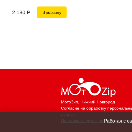
2 180
P
В корзину
МотоЗип
, Нижний Новгород
Согласие на обработку персональн
данных
Политика защиты персональных да
Работая с с