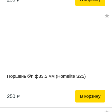
P
Поршень б/п ф33,5 мм (Homelite S25)
250
В корзину
P