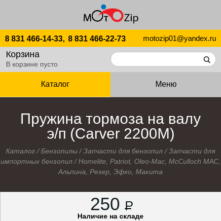
motozip01@yandex.ru
8 831 466-14-33,
8 831 466-22-73
Корзина
В корзине пусто
Каталог
Меню
Пружина тормоза на валу
э/п (Carver 2200М)
Каталог
/
Бензопилы
/
Запчасти для бензопил
/
Запчасти для
импортных бензопил
/
Homelite, Patriot, Oleo-Mac, McCulloch MAC,
Альпина, Резер, Эфко, Макита
250
P
Наличие на складе