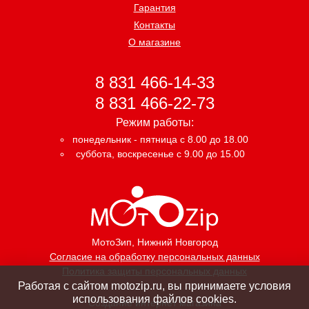
Гарантия
Контакты
О магазине
8 831 466-14-33
8 831 466-22-73
Режим работы:
понедельник - пятница с 8.00 до 18.00
суббота, воскресенье с 9.00 до 15.00
МотоЗип
, Нижний Новгород
Согласие на обработку персональных данных
Политика защиты персональных данных
Работая с сайтом motozip.ru, вы принимаете условия
использования файлов cookies.
Создание интернет магазина