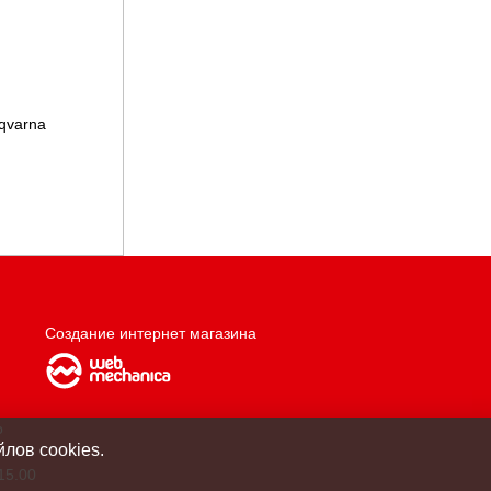
qvarna
Создание интернет магазина
о
лов cookies.
15.00