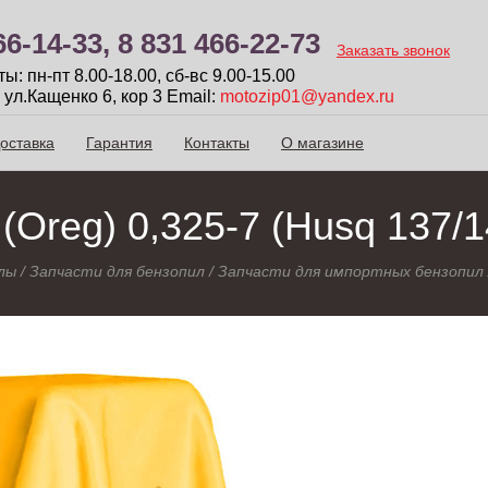
66-14-33,
8 831 466-22-73
Заказать звонок
: пн-пт 8.00-18.00, сб-вc 9.00-15.00
 ул.Кащенко 6, кор 3
Email:
motozip01@yandex.ru
оставка
Гарантия
Контакты
О магазине
(Oreg) 0,325-7 (Нusq 137/
лы
/
Запчасти для бензопил
/
Запчасти для импортных бензопил