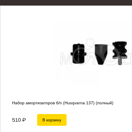
Набор амортизаторов б/п (Husqvarna 137) (полный)
510
P
В корзину