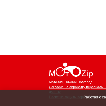
МотоЗип
, Нижний Новгород
Согласие на обработку персональн
данных
Политика защиты персональных да
Работая с с