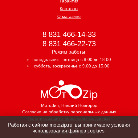
Гарантия
Контакты
О магазине
8 831 466-14-33
8 831 466-22-73
Режим работы:
понедельник - пятница с 8.00 до 18.00
суббота, воскресенье с 9.00 до 15.00
МотоЗип
, Нижний Новгород
Согласие на обработку персональных данных
Политика защиты персональных данных
Работая с сайтом motozip.ru, вы принимаете условия
использования файлов cookies.
Создание интернет магазина