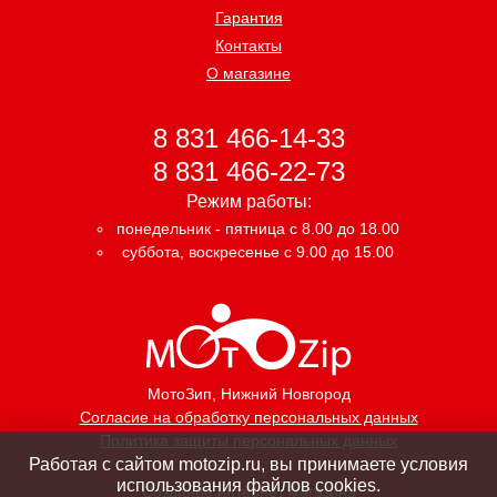
Гарантия
Контакты
О магазине
8 831 466-14-33
8 831 466-22-73
Режим работы:
понедельник - пятница с 8.00 до 18.00
суббота, воскресенье с 9.00 до 15.00
МотоЗип
, Нижний Новгород
Согласие на обработку персональных данных
Политика защиты персональных данных
Работая с сайтом motozip.ru, вы принимаете условия
использования файлов cookies.
Создание интернет магазина