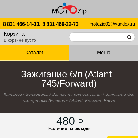
motozip01@yandex.ru
8 831 466-14-33,
8 831 466-22-73
Корзина
В корзине пусто
Каталог
Меню
Зажигание б/п (Atlant -
745/Forward)
Каталог
/
Бензопилы
/
Запчасти для бензопил
/
Запчасти для
импортных бензопил
/
Atlant, Forward, Forza
480
P
Наличие на складе